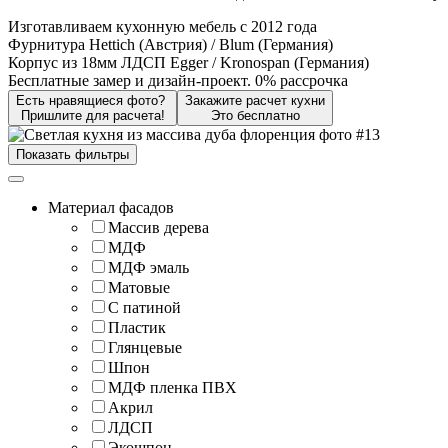
Изготавливаем кухонную мебель с 2012 года
Фурнитура Hettich (Австрия) / Blum (Германия)
Корпус из 18мм ЛДСП Egger / Kronospan (Германия)
Бесплатные замер и дизайн-проект. 0% рассрочка
Есть нравящиеся фото?
Закажите расчет кухни
Пришлите для расчета!
Это бесплатно
Показать фильтры
Материал фасадов
Массив дерева
МДФ
МДФ эмаль
Матовые
С патиной
Пластик
Глянцевые
Шпон
МДФ пленка ПВХ
Акрил
ЛДСП
Экошпон