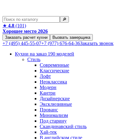
🔎︎
★
4.8
(101)
Хорошее место 2026
Заказать расчет кухни
Вызвать замерщика
+7 (495) 445-55-07
+7 (977) 676-64-36
Заказать звонок
Кухни на заказ
190 моделей
Стиль
Современные
Классические
Лофт
Неоклассика
Модерн
Кантри
Дизайнерские
Эксклюзивные
Прованс
Минимализм
Под старину
Скандинавский стиль
Хай-тек
В английском стиле