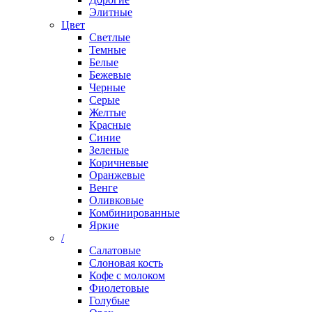
Элитные
Цвет
Светлые
Темные
Белые
Бежевые
Черные
Серые
Желтые
Красные
Синие
Зеленые
Коричневые
Оранжевые
Венге
Оливковые
Комбинированные
Яркие
/
Салатовые
Слоновая кость
Кофе с молоком
Фиолетовые
Голубые