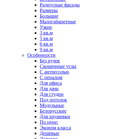
Радиусные фасады
Размеры
Большие
Малогабаритные
Узкие
3 кв.м
5 кв.м
6 кв.м
9 кв.м
Особенности
Без ручек
Скошенные углы
С антресолью
С пеналом
Для офиса
Для дачи
Для студии
Под потолок
Модульные
Белорусские
Для хрущевки
По цене:
Эконом класса
Дешёвые
Дорогие