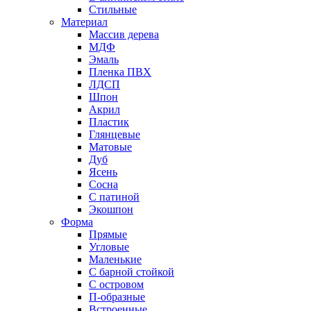
Стильные
Материал
Массив дерева
МДФ
Эмаль
Пленка ПВХ
ЛДСП
Шпон
Акрил
Пластик
Глянцевые
Матовые
Дуб
Ясень
Сосна
С патиной
Экошпон
Форма
Прямые
Угловые
Маленькие
С барной стойкой
С островом
П-образные
Встроенные