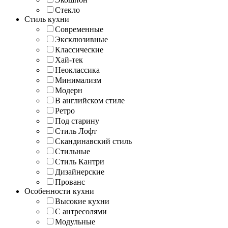
Стекло
Стиль кухни
Современные
Эксклюзивные
Классические
Хай-тек
Неоклассика
Минимализм
Модерн
В английском стиле
Ретро
Под старину
Стиль Лофт
Скандинавский стиль
Стильные
Стиль Кантри
Дизайнерские
Прованс
Особенности кухни
Высокие кухни
С антресолями
Модульные