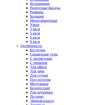
Встроенные
Радиусные фасады
Размеры
Большие
Малогабаритные
Узкие
3 кв.м
5 кв.м
6 кв.м
9 кв.м
Особенности
Без ручек
Скошенные углы
С антресолью
С пеналом
Для офиса
Для дачи
Для студии
Под потолок
Модульные
Белорусские
Для хрущевки
По цене:
Эконом класса
Дешёвые