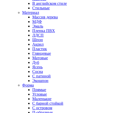
В английском стиле
Стильные
Материал
Массив дерева
МДФ
Эмаль
Пленка ПВХ
ЛДСП
Шпон
Акрил
Пластик
Глянцевые
Матовые
Дуб
Ясень
Сосна
С патиной
Экошпон
Форма
Прямые
Угловые
Маленькие
С барной стойкой
С островом
П-образные