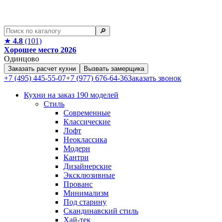
🔎︎
★
4.8
(101)
Хорошее место 2026
Одинцово
Заказать расчет кухни
Вызвать замерщика
+7 (495) 445-55-07
+7 (977) 676-64-36
Заказать звонок
Кухни на заказ
190 моделей
Стиль
Современные
Классические
Лофт
Неоклассика
Модерн
Кантри
Дизайнерские
Эксклюзивные
Прованс
Минимализм
Под старину
Скандинавский стиль
Хай-тек