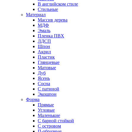
В английском стиле
Стильные
Материал
Массив дерева
МДФ
Эмаль
Пленка ПВХ
ЛДСП
Шпон
Акрил
Пластик
Глянцевые
Матовые
Дуб
Ясень
Сосна
С патиной
Экошпон
Форма
Прямые
Угловые
Маленькие
С барной стойкой
С островом
П-образные