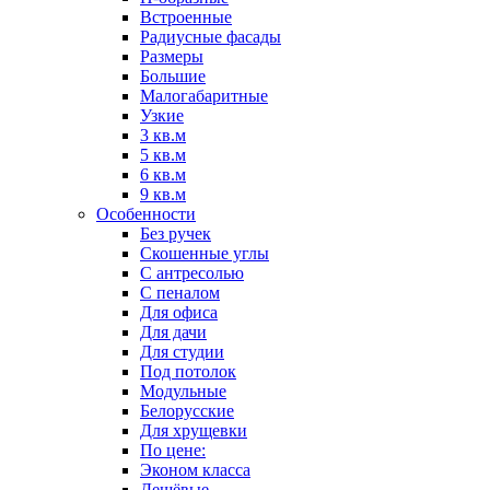
Встроенные
Радиусные фасады
Размеры
Большие
Малогабаритные
Узкие
3 кв.м
5 кв.м
6 кв.м
9 кв.м
Особенности
Без ручек
Скошенные углы
С антресолью
С пеналом
Для офиса
Для дачи
Для студии
Под потолок
Модульные
Белорусские
Для хрущевки
По цене:
Эконом класса
Дешёвые