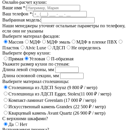
Онлайн-расчет кухни:
Ваше имя
*
:
Ваш телефон
*
:
Выбранная модель:
Наши менеджеры уточнят остальные параметры по телефону,
если они не указаны
Выберите материал фасадов:
Массив
МДФ
МДФ эмаль
МДФ в пленке ПВХ
Пластик
Alvic Luxe
ЛДСП
Не определись
Выберите форму кухни:
Прямая
Угловая
П-образная
Укажите размер кухни по стенам:
Длина левой стороны, мм
Длина основной секции, мм
Выберите материал столешницы:
Столешница из ЛДСП Soyuz (9 800 ₽ / метр)
Столешница из ЛДСП Egger, Stolex(11 000 ₽ / метр)
Компакт-ламинат Greenlam (17 000 ₽ / метр)
Искусственный камень Grandex (22 500 ₽ / метр)
Кварцевый камень Avant Quartz (26 900 ₽ / метр)
С верхними шкафами?
Да
Нет
Встраиваемая техника?