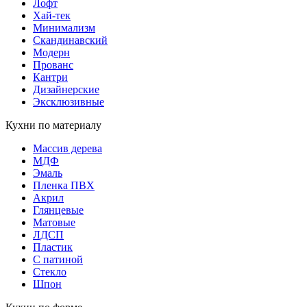
Лофт
Хай-тек
Минимализм
Скандинавский
Модерн
Прованс
Кантри
Дизайнерские
Эксклюзивные
Кухни по материалу
Массив дерева
МДФ
Эмаль
Пленка ПВХ
Акрил
Глянцевые
Матовые
ЛДСП
Пластик
С патиной
Стекло
Шпон