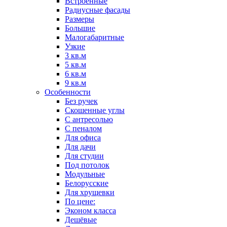
Встроенные
Радиусные фасады
Размеры
Большие
Малогабаритные
Узкие
3 кв.м
5 кв.м
6 кв.м
9 кв.м
Особенности
Без ручек
Скошенные углы
С антресолью
С пеналом
Для офиса
Для дачи
Для студии
Под потолок
Модульные
Белорусские
Для хрущевки
По цене:
Эконом класса
Дешёвые