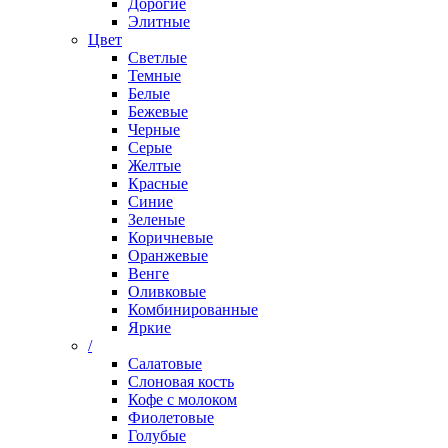
Дорогие
Элитные
Цвет
Светлые
Темные
Белые
Бежевые
Черные
Серые
Желтые
Красные
Синие
Зеленые
Коричневые
Оранжевые
Венге
Оливковые
Комбинированные
Яркие
/
Салатовые
Слоновая кость
Кофе с молоком
Фиолетовые
Голубые