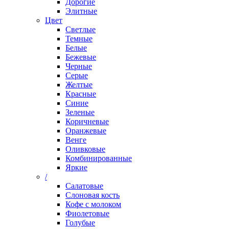
Дорогие
Элитные
Цвет
Светлые
Темные
Белые
Бежевые
Черные
Серые
Желтые
Красные
Синие
Зеленые
Коричневые
Оранжевые
Венге
Оливковые
Комбинированные
Яркие
/
Салатовые
Слоновая кость
Кофе с молоком
Фиолетовые
Голубые