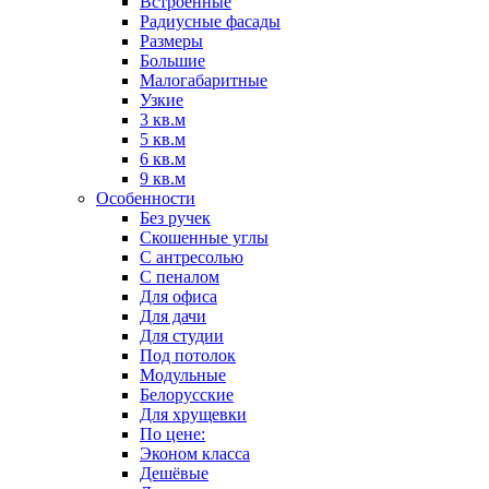
Встроенные
Радиусные фасады
Размеры
Большие
Малогабаритные
Узкие
3 кв.м
5 кв.м
6 кв.м
9 кв.м
Особенности
Без ручек
Скошенные углы
С антресолью
С пеналом
Для офиса
Для дачи
Для студии
Под потолок
Модульные
Белорусские
Для хрущевки
По цене:
Эконом класса
Дешёвые