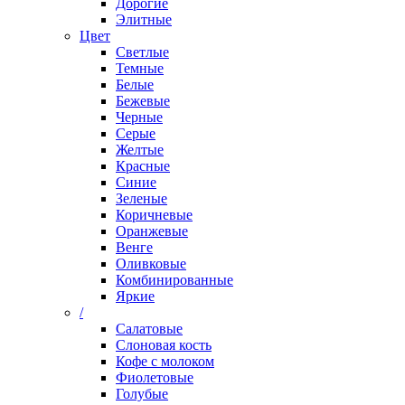
Дорогие
Элитные
Цвет
Светлые
Темные
Белые
Бежевые
Черные
Серые
Желтые
Красные
Синие
Зеленые
Коричневые
Оранжевые
Венге
Оливковые
Комбинированные
Яркие
/
Салатовые
Слоновая кость
Кофе с молоком
Фиолетовые
Голубые