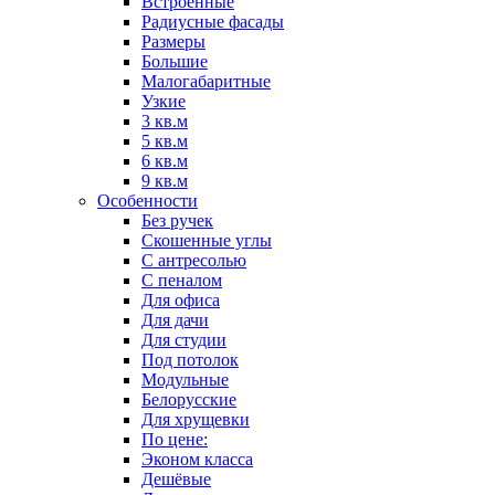
Встроенные
Радиусные фасады
Размеры
Большие
Малогабаритные
Узкие
3 кв.м
5 кв.м
6 кв.м
9 кв.м
Особенности
Без ручек
Скошенные углы
С антресолью
С пеналом
Для офиса
Для дачи
Для студии
Под потолок
Модульные
Белорусские
Для хрущевки
По цене:
Эконом класса
Дешёвые