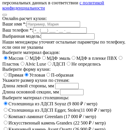
персональных данных в соответствии
с политикой
конфиденциальности
Онлайн-расчет кухни:
Ваше имя
*
:
Ваш телефон
*
:
Выбранная модель:
Наши менеджеры уточнят остальные параметры по телефону,
если они не указаны
Выберите материал фасадов:
Массив
МДФ
МДФ эмаль
МДФ в пленке ПВХ
Пластик
Alvic Luxe
ЛДСП
Не определись
Выберите форму кухни:
Прямая
Угловая
П-образная
Укажите размер кухни по стенам:
Длина левой стороны, мм
Длина основной секции, мм
Выберите материал столешницы:
Столешница из ЛДСП Soyuz (9 800 ₽ / метр)
Столешница из ЛДСП Egger, Stolex(11 000 ₽ / метр)
Компакт-ламинат Greenlam (17 000 ₽ / метр)
Искусственный камень Grandex (22 500 ₽ / метр)
Кварцевый камень Avant Quartz (26 900 ₽ / метр)