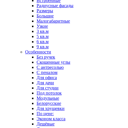
Встроенные
Радиусные фасады
Размеры
Большие
Малогабаритные
Узкие
3 кв.м
5 кв.м
6 кв.м
9 кв.м
Особенности
Без ручек
Скошенные углы
С антресолью
С пеналом
Для офиса
Для дачи
Для студии
Под потолок
Модульные
Белорусские
Для хрущевки
По цене:
Эконом класса
Дешёвые