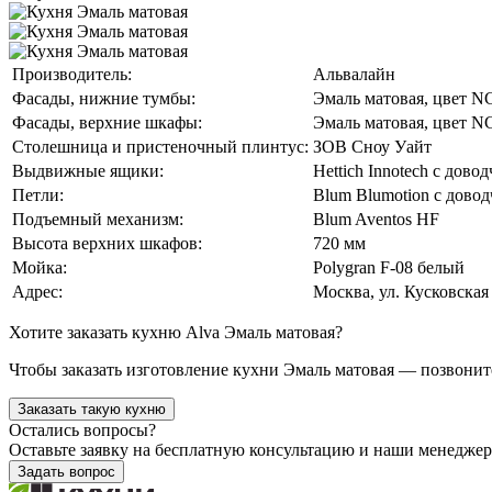
Производитель:
Альвалайн
Фасады, нижние тумбы:
Эмаль матовая, цвет N
Фасады, верхние шкафы:
Эмаль матовая, цвет N
Столешница и пристеночный плинтус:
ЗОВ Сноу Уайт
Выдвижные ящики:
Hettich Innotech с дов
Петли:
Blum Blumotion с дово
Подъемный механизм:
Blum Aventos HF
Высота верхних шкафов:
720 мм
Мойка:
Polygran F-08 белый
Адрес:
Москва, ул. Кусковская
Хотите заказать кухню Alva Эмаль матовая?
Чтобы заказать изготовление кухни Эмаль матовая — позвони
Заказать такую кухню
Остались вопросы?
Оставьте заявку на бесплатную консультацию и наши менедже
Задать вопрос