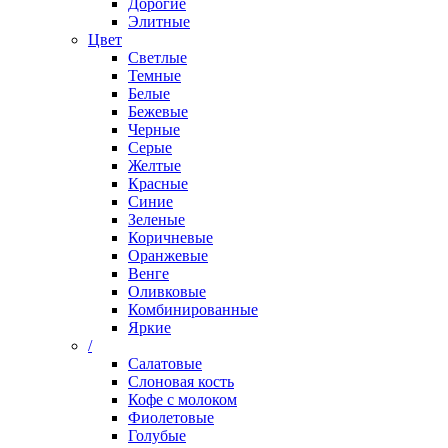
Дорогие
Элитные
Цвет
Светлые
Темные
Белые
Бежевые
Черные
Серые
Желтые
Красные
Синие
Зеленые
Коричневые
Оранжевые
Венге
Оливковые
Комбинированные
Яркие
/
Салатовые
Слоновая кость
Кофе с молоком
Фиолетовые
Голубые