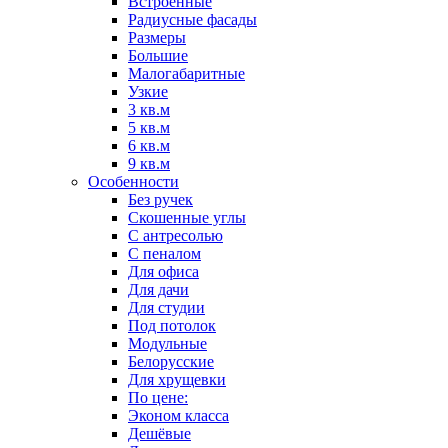
Встроенные
Радиусные фасады
Размеры
Большие
Малогабаритные
Узкие
3 кв.м
5 кв.м
6 кв.м
9 кв.м
Особенности
Без ручек
Скошенные углы
С антресолью
С пеналом
Для офиса
Для дачи
Для студии
Под потолок
Модульные
Белорусские
Для хрущевки
По цене:
Эконом класса
Дешёвые