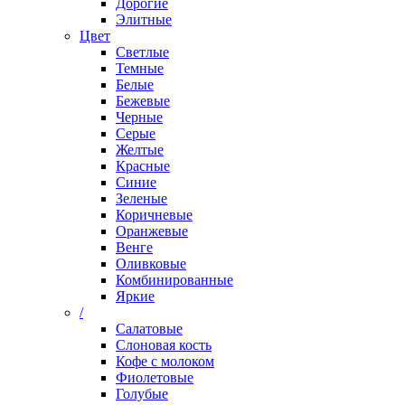
Дорогие
Элитные
Цвет
Светлые
Темные
Белые
Бежевые
Черные
Серые
Желтые
Красные
Синие
Зеленые
Коричневые
Оранжевые
Венге
Оливковые
Комбинированные
Яркие
/
Салатовые
Слоновая кость
Кофе с молоком
Фиолетовые
Голубые