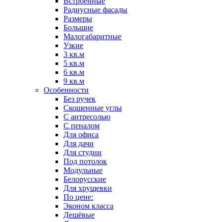
Встроенные
Радиусные фасады
Размеры
Большие
Малогабаритные
Узкие
3 кв.м
5 кв.м
6 кв.м
9 кв.м
Особенности
Без ручек
Скошенные углы
С антресолью
С пеналом
Для офиса
Для дачи
Для студии
Под потолок
Модульные
Белорусские
Для хрущевки
По цене:
Эконом класса
Дешёвые