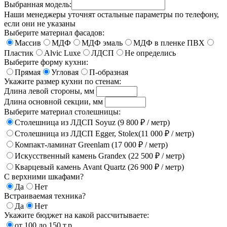
Выбранная модель:
Наши менеджеры уточнят остальные параметры по телефону,
если они не указаны
Выберите материал фасадов:
Массив
МДФ
МДФ эмаль
МДФ в пленке ПВХ
Пластик
Alvic Luxe
ЛДСП
Не определись
Выберите форму кухни:
Прямая
Угловая
П-образная
Укажите размер кухни по стенам:
Длина левой стороны, мм
Длина основной секции, мм
Выберите материал столешницы:
Столешница из ЛДСП Soyuz (9 800 ₽ / метр)
Столешница из ЛДСП Egger, Stolex(11 000 ₽ / метр)
Компакт-ламинат Greenlam (17 000 ₽ / метр)
Искусственный камень Grandex (22 500 ₽ / метр)
Кварцевый камень Avant Quartz (26 900 ₽ / метр)
С верхними шкафами?
Да
Нет
Встраиваемая техника?
Да
Нет
Укажите бюджет на какой рассчитываете:
от 100 до 150 т.р.