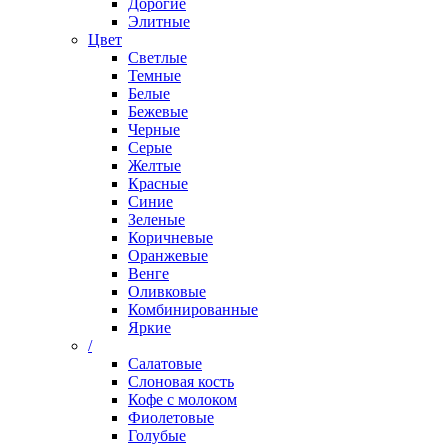
Дорогие
Элитные
Цвет
Светлые
Темные
Белые
Бежевые
Черные
Серые
Желтые
Красные
Синие
Зеленые
Коричневые
Оранжевые
Венге
Оливковые
Комбинированные
Яркие
/
Салатовые
Слоновая кость
Кофе с молоком
Фиолетовые
Голубые