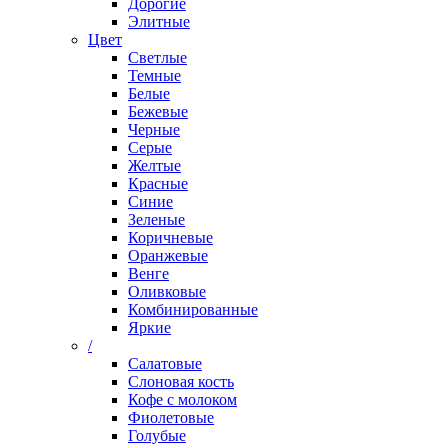
Дорогие
Элитные
Цвет
Светлые
Темные
Белые
Бежевые
Черные
Серые
Желтые
Красные
Синие
Зеленые
Коричневые
Оранжевые
Венге
Оливковые
Комбинированные
Яркие
/
Салатовые
Слоновая кость
Кофе с молоком
Фиолетовые
Голубые