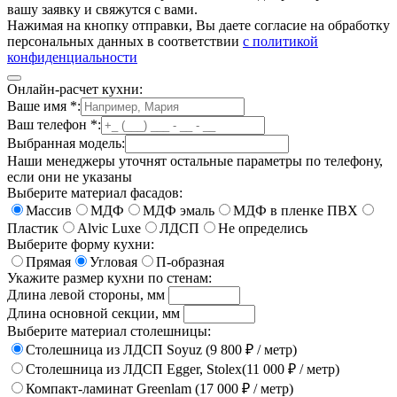
вашу заявку и свяжутся с вами.
Нажимая на кнопку отправки, Вы даете согласие на обработку
персональных данных в соответствии
с политикой
конфиденциальности
Онлайн-расчет кухни:
Ваше имя
*
:
Ваш телефон
*
:
Выбранная модель:
Наши менеджеры уточнят остальные параметры по телефону,
если они не указаны
Выберите материал фасадов:
Массив
МДФ
МДФ эмаль
МДФ в пленке ПВХ
Пластик
Alvic Luxe
ЛДСП
Не определись
Выберите форму кухни:
Прямая
Угловая
П-образная
Укажите размер кухни по стенам:
Длина левой стороны, мм
Длина основной секции, мм
Выберите материал столешницы:
Столешница из ЛДСП Soyuz (9 800 ₽ / метр)
Столешница из ЛДСП Egger, Stolex(11 000 ₽ / метр)
Компакт-ламинат Greenlam (17 000 ₽ / метр)