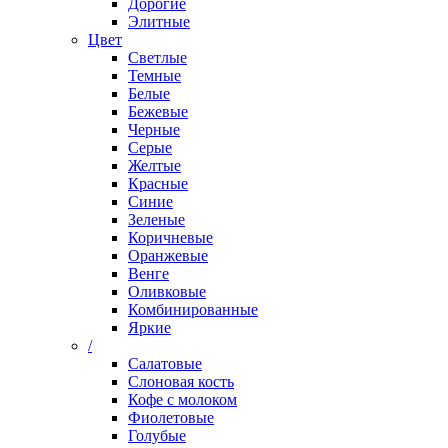
Дорогие
Элитные
Цвет
Светлые
Темные
Белые
Бежевые
Черные
Серые
Желтые
Красные
Синие
Зеленые
Коричневые
Оранжевые
Венге
Оливковые
Комбинированные
Яркие
/
Салатовые
Слоновая кость
Кофе с молоком
Фиолетовые
Голубые