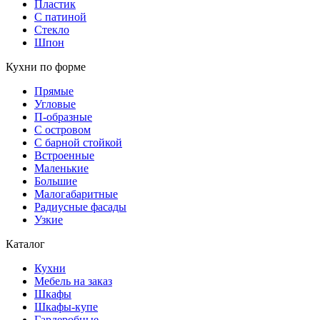
Пластик
С патиной
Стекло
Шпон
Кухни по форме
Прямые
Угловые
П-образные
С островом
С барной стойкой
Встроенные
Маленькие
Большие
Малогабаритные
Радиусные фасады
Узкие
Каталог
Кухни
Мебель на заказ
Шкафы
Шкафы-купе
Гардеробные