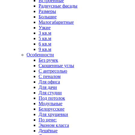
Встроенные
Радиусные фасады
Размеры
Большие
Малогабаритные
Узкие
3 кв.м
5 кв.м
6 кв.м
9 кв.м
Особенности
Без ручек
Скошенные углы
С антресолью
С пеналом
Для офиса
Для дачи
Для студии
Под потолок
Модульные
Белорусские
Для хрущевки
По цене:
Эконом класса
Дешёвые