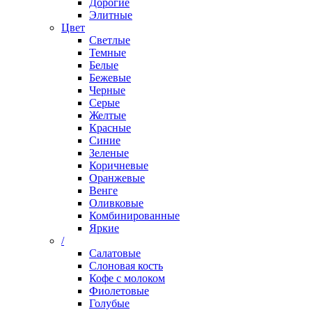
Дорогие
Элитные
Цвет
Светлые
Темные
Белые
Бежевые
Черные
Серые
Желтые
Красные
Синие
Зеленые
Коричневые
Оранжевые
Венге
Оливковые
Комбинированные
Яркие
/
Салатовые
Слоновая кость
Кофе с молоком
Фиолетовые
Голубые