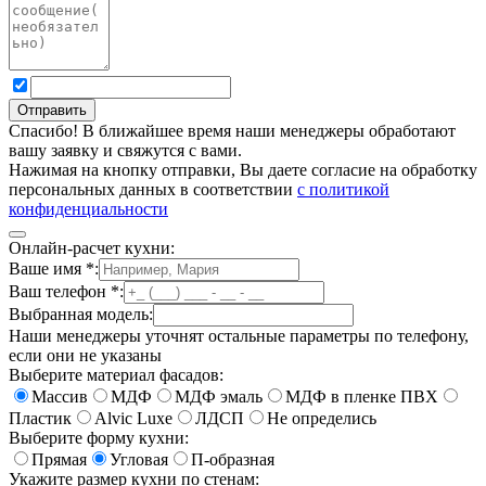
Спасибо! В ближайшее время наши менеджеры обработают
вашу заявку и свяжутся с вами.
Нажимая на кнопку отправки, Вы даете согласие на обработку
персональных данных в соответствии
с политикой
конфиденциальности
Онлайн-расчет кухни:
Ваше имя
*
:
Ваш телефон
*
:
Выбранная модель:
Наши менеджеры уточнят остальные параметры по телефону,
если они не указаны
Выберите материал фасадов:
Массив
МДФ
МДФ эмаль
МДФ в пленке ПВХ
Пластик
Alvic Luxe
ЛДСП
Не определись
Выберите форму кухни:
Прямая
Угловая
П-образная
Укажите размер кухни по стенам: