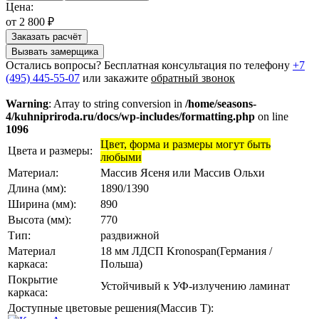
Цена:
от 2 800 ₽
Заказать расчёт
Вызвать замерщика
Остались вопросы? Бесплатная консультация по телефону
+7
(495) 445-55-07
или закажите
обратный звонок
Warning
: Array to string conversion in
/home/seasons-
4/kuhnipriroda.ru/docs/wp-includes/formatting.php
on line
1096
Цвет, форма и размеры могут быть
Цвета и размеры:
любыми
Материал:
Массив Ясеня или Массив Ольхи
Длина (мм):
1890/1390
Ширина (мм):
890
Высота (мм):
770
Тип:
раздвижной
Материал
18 мм ЛДСП Kronospan(Германия /
каркаса:
Польша)
Покрытие
Устойчивый к УФ-излучению ламинат
каркаса:
Доступные цветовые решения(Массив Т):