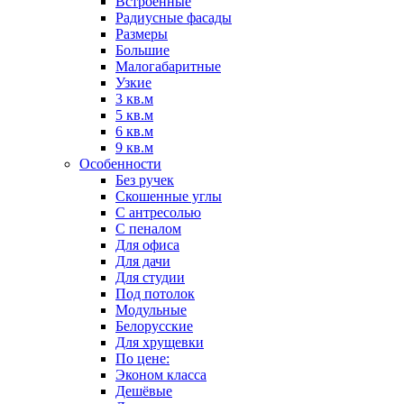
Встроенные
Радиусные фасады
Размеры
Большие
Малогабаритные
Узкие
3 кв.м
5 кв.м
6 кв.м
9 кв.м
Особенности
Без ручек
Скошенные углы
С антресолью
С пеналом
Для офиса
Для дачи
Для студии
Под потолок
Модульные
Белорусские
Для хрущевки
По цене:
Эконом класса
Дешёвые