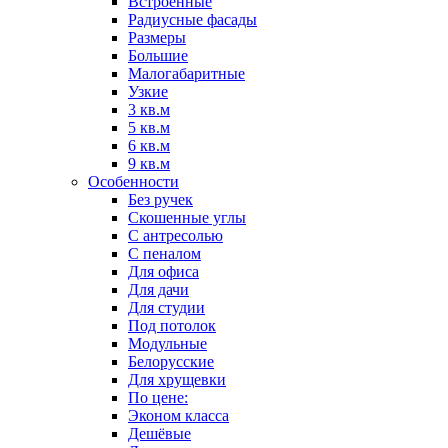
Встроенные
Радиусные фасады
Размеры
Большие
Малогабаритные
Узкие
3 кв.м
5 кв.м
6 кв.м
9 кв.м
Особенности
Без ручек
Скошенные углы
С антресолью
С пеналом
Для офиса
Для дачи
Для студии
Под потолок
Модульные
Белорусские
Для хрущевки
По цене:
Эконом класса
Дешёвые