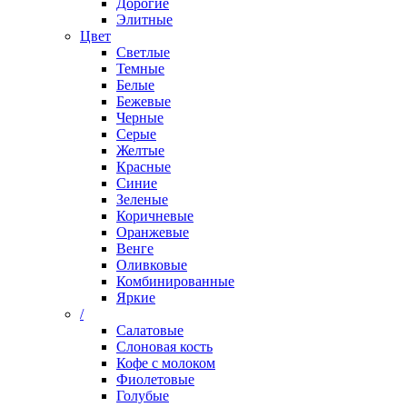
Дорогие
Элитные
Цвет
Светлые
Темные
Белые
Бежевые
Черные
Серые
Желтые
Красные
Синие
Зеленые
Коричневые
Оранжевые
Венге
Оливковые
Комбинированные
Яркие
/
Салатовые
Слоновая кость
Кофе с молоком
Фиолетовые
Голубые