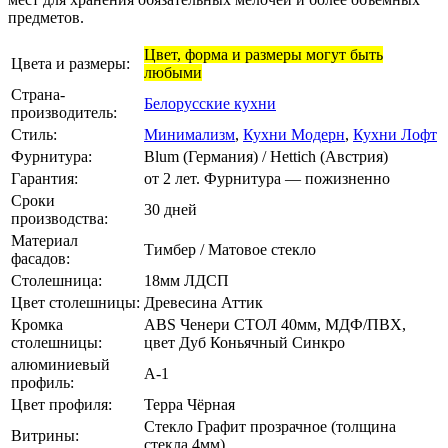
предметов.
Цвет, форма и размеры могут быть
Цвета и размеры:
любыми
Страна-
Белорусские кухни
производитель:
Стиль:
Минимализм
,
Кухни Модерн
,
Кухни Лофт
Фурнитура:
Blum (Германия) / Hettich (Австрия)
Гарантия:
от 2 лет. Фурнитура — пожизненно
Сроки
30 дней
производства:
Материал
Тимбер / Матовое стекло
фасадов:
Столешница:
18мм ЛДСП
Цвет столешницы:
Древесина Аттик
Кромка
ABS Ченери СТОЛ 40мм, МДФ/ПВХ,
столешницы:
цвет Дуб Коньячный Синкро
алюминиевый
А-1
профиль:
Цвет профиля:
Терра Чёрная
Стекло Графит прозрачное (толщина
Витрины:
стекла 4мм)