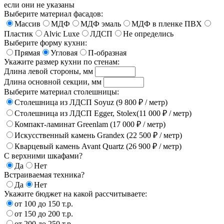
если они не указаны
Выберите материал фасадов:
Массив
МДФ
МДФ эмаль
МДФ в пленке ПВХ
Пластик
Alvic Luxe
ЛДСП
Не определись
Выберите форму кухни:
Прямая
Угловая
П-образная
Укажите размер кухни по стенам:
Длина левой стороны, мм
Длина основной секции, мм
Выберите материал столешницы:
Столешница из ЛДСП Soyuz (9 800 ₽ / метр)
Столешница из ЛДСП Egger, Stolex(11 000 ₽ / метр)
Компакт-ламинат Greenlam (17 000 ₽ / метр)
Искусственный камень Grandex (22 500 ₽ / метр)
Кварцевый камень Avant Quartz (26 900 ₽ / метр)
С верхними шкафами?
Да
Нет
Встраиваемая техника?
Да
Нет
Укажите бюджет на какой рассчитываете:
от 100 до 150 т.р.
от 150 до 200 т.р.
от 200 до 250 т.р.