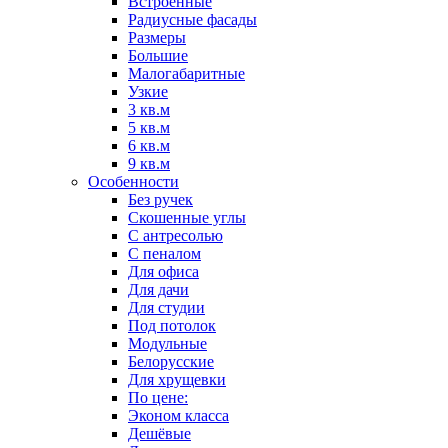
Встроенные
Радиусные фасады
Размеры
Большие
Малогабаритные
Узкие
3 кв.м
5 кв.м
6 кв.м
9 кв.м
Особенности
Без ручек
Скошенные углы
С антресолью
С пеналом
Для офиса
Для дачи
Для студии
Под потолок
Модульные
Белорусские
Для хрущевки
По цене:
Эконом класса
Дешёвые