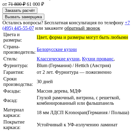
от
71 800 ₽
61 000 ₽
Заказать расчёт
Вызвать замерщика
Остались вопросы? Бесплатная консультация по телефону
+7
(495) 445-55-07
или закажите
обратный звонок
Цвета и
Цвет, форма и размеры могут быть любыми
размеры:
Страна-
Белорусские кухни
производитель:
Стиль:
Классические кухни
,
Кухни прованс
,
Фурнитура:
Blum (Германия) / Hettich (Австрия)
Гарантия:
от 2 лет. Фурнитура — пожизненно
Сроки
30 дней
производства:
Фасады:
Массив дерева, МДФ
Глухой рамочный, витрина, с решеткой,
Фасад:
комбинированный или фальшпанель
Материал
18 мм ЛДСП Kronospan(Германия / Польша)
каркаса:
Покрытие
Устойчивый к УФ-излучению ламинат
каркаса: