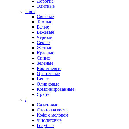
Дорогие
Элитные
Цвет
Светлые
Темные
Белые
Бежевые
Черные
Серые
Желтые
Красные
Синие
Зеленые
Коричневые
Оранжевые
Венге
Оливковые
Комбинированные
Яркие
/
Салатовые
Слоновая кость
Кофе с молоком
Фиолетовые
Голубые