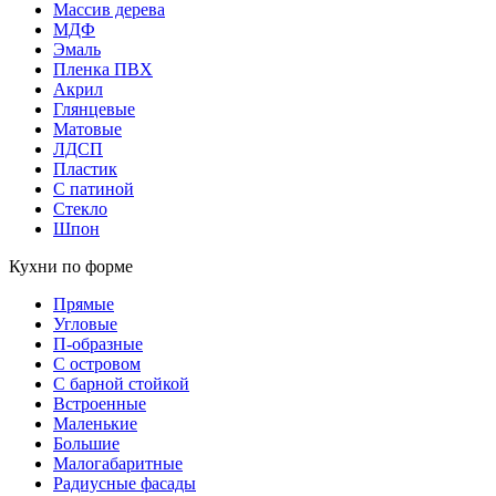
Массив дерева
МДФ
Эмаль
Пленка ПВХ
Акрил
Глянцевые
Матовые
ЛДСП
Пластик
С патиной
Стекло
Шпон
Кухни по форме
Прямые
Угловые
П-образные
С островом
С барной стойкой
Встроенные
Маленькие
Большие
Малогабаритные
Радиусные фасады