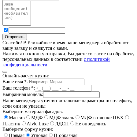
Спасибо! В ближайшее время наши менеджеры обработают
вашу заявку и свяжутся с вами.
Нажимая на кнопку отправки, Вы даете согласие на обработку
персональных данных в соответствии
с политикой
конфиденциальности
Онлайн-расчет кухни:
Ваше имя
*
:
Ваш телефон
*
:
Выбранная модель:
Наши менеджеры уточнят остальные параметры по телефону,
если они не указаны
Выберите материал фасадов:
Массив
МДФ
МДФ эмаль
МДФ в пленке ПВХ
Пластик
Alvic Luxe
ЛДСП
Не определись
Выберите форму кухни:
Прямая
Угловая
П-образная