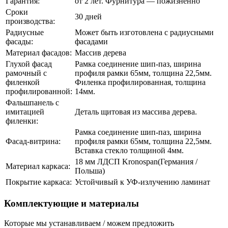
Гарантия:
от 2 лет. Фурнитура — пожизненно
Сроки
30 дней
производства:
Радиусные
Может быть изготовлена с радиусными
фасады:
фасадами
Материал фасадов:
Массив дерева
Глухой фасад
Рамка соединение шип-паз, ширина
рамочный с
профиля рамки 65мм, толщина 22,5мм.
филенкой
Филенка профилированная, толщина
профилированной:
14мм.
Фальшпанель с
имитацией
Деталь щитовая из массива дерева.
филенки:
Рамка соединение шип-паз, ширина
Фасад-витрина:
профиля рамки 65мм, толщина 22,5мм.
Вставка стекло толщиной 4мм.
18 мм ЛДСП Kronospan(Германия /
Материал каркаса:
Польша)
Покрытие каркаса:
Устойчивый к УФ-излучению ламинат
Комплектующие и материалы
Которые мы устанавливаем / можем предложить