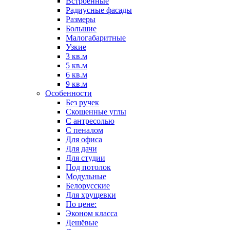
Встроенные
Радиусные фасады
Размеры
Большие
Малогабаритные
Узкие
3 кв.м
5 кв.м
6 кв.м
9 кв.м
Особенности
Без ручек
Скошенные углы
С антресолью
С пеналом
Для офиса
Для дачи
Для студии
Под потолок
Модульные
Белорусские
Для хрущевки
По цене:
Эконом класса
Дешёвые