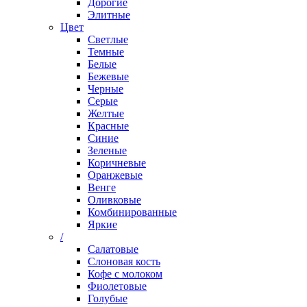
Дорогие
Элитные
Цвет
Светлые
Темные
Белые
Бежевые
Черные
Серые
Желтые
Красные
Синие
Зеленые
Коричневые
Оранжевые
Венге
Оливковые
Комбинированные
Яркие
/
Салатовые
Слоновая кость
Кофе с молоком
Фиолетовые
Голубые