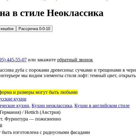
на в стиле Неоклассика
 кешбэк
Рассрочка 0-0-10
95) 445-55-07
или закажите
обратный звонок
ссива дуба с пороками древесины: сучками и трещинами в черно
интерьере мы видим элементы стиля лофт: темный цвет, открыт
 форма и размеры могут быть любыми
усские кухни
ические кухни
,
Кухни неоклассика
,
Кухни в английском стиле
Германия) / Hettich (Австрия)
лет. Фурнитура — пожизненно
ей
 быть изготовлена с радиусными фасадами