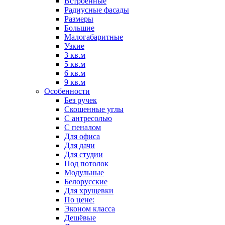
Встроенные
Радиусные фасады
Размеры
Большие
Малогабаритные
Узкие
3 кв.м
5 кв.м
6 кв.м
9 кв.м
Особенности
Без ручек
Скошенные углы
С антресолью
С пеналом
Для офиса
Для дачи
Для студии
Под потолок
Модульные
Белорусские
Для хрущевки
По цене:
Эконом класса
Дешёвые