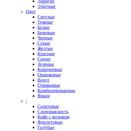
Дорогие
Элитные
Цвет
Светлые
Темные
Белые
Бежевые
Черные
Серые
Желтые
Красные
Синие
Зеленые
Коричневые
Оранжевые
Венге
Оливковые
Комбинированные
Яркие
/
Салатовые
Слоновая кость
Кофе с молоком
Фиолетовые
Голубые