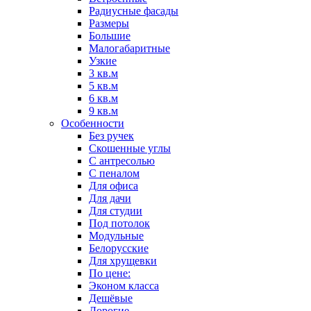
Радиусные фасады
Размеры
Большие
Малогабаритные
Узкие
3 кв.м
5 кв.м
6 кв.м
9 кв.м
Особенности
Без ручек
Скошенные углы
С антресолью
С пеналом
Для офиса
Для дачи
Для студии
Под потолок
Модульные
Белорусские
Для хрущевки
По цене:
Эконом класса
Дешёвые
Дорогие