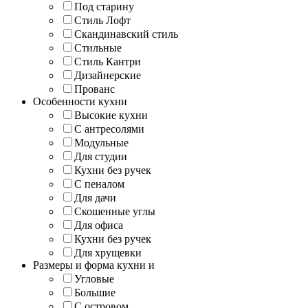
Под старину
Стиль Лофт
Скандинавский стиль
Стильные
Стиль Кантри
Дизайнерские
Прованс
Особенности кухни
Высокие кухни
С антресолями
Модульные
Для студии
Кухни без ручек
С пеналом
Для дачи
Скошенные углы
Для офиса
Кухни без ручек
Для хрущевки
Размеры и форма кухни и
Угловые
Большие
С островом