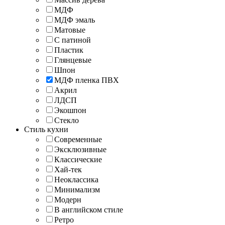
МДФ
МДФ эмаль
Матовые
С патиной
Пластик
Глянцевые
Шпон
МДФ пленка ПВХ
Акрил
ЛДСП
Экошпон
Стекло
Стиль кухни
Современные
Эксклюзивные
Классические
Хай-тек
Неоклассика
Минимализм
Модерн
В английском стиле
Ретро