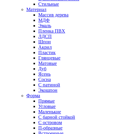
Стильные
Материал
Массив дерева
МДФ
Эмаль
Пленка ПВХ
ЛДСП
Шпон
Акрил
Пластик
Глянцевые
Матовые
Дуб
Ясень
Сосна
С патиной
Экошпон
Форма
Прямые
Угловые
Маленькие
С барной стойкой
С островом
П-образные
Встроенные