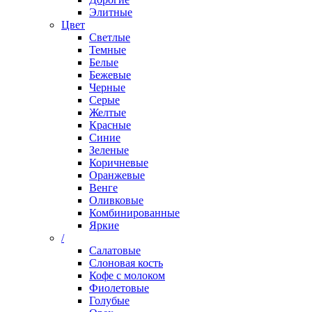
Элитные
Цвет
Светлые
Темные
Белые
Бежевые
Черные
Серые
Желтые
Красные
Синие
Зеленые
Коричневые
Оранжевые
Венге
Оливковые
Комбинированные
Яркие
/
Салатовые
Слоновая кость
Кофе с молоком
Фиолетовые
Голубые